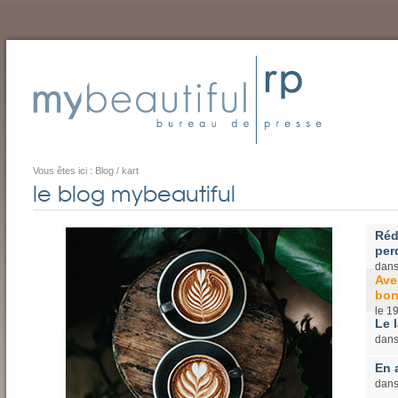
Vous êtes ici :
Blog
/
kart
le blog mybeautiful
Réd
perd
dan
Ave
bon
le
1
Le l
dan
En 
dan