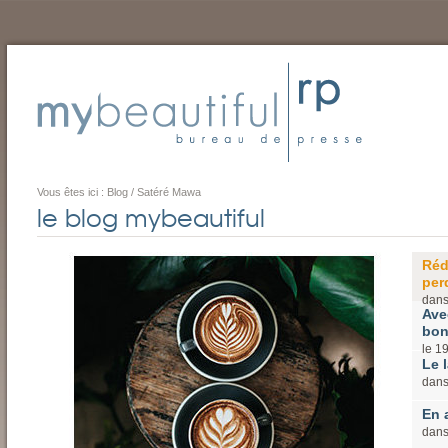
Vous êtes ici :
Blog
/
Satéré Mawa
le blog mybeautiful
Réd
perd
dan
Ave
bon
le
1
Le l
dan
En 
dan