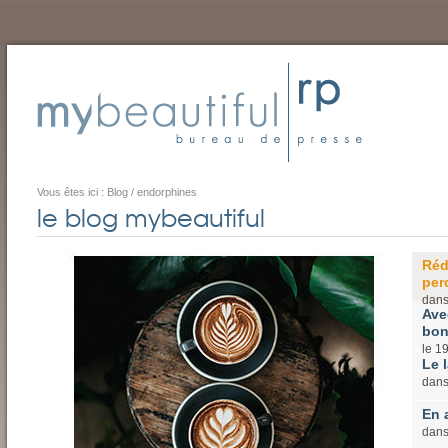
Vous êtes ici :
Blog
/
endorphines
le blog mybeautiful
Réd
perd
dan
Ave
bon
le
1
Le l
dan
En 
dan