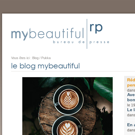
Vous êtes ici :
Blog
/
Pukka
le blog mybeautiful
Réd
perd
dan
Ave
bon
le
1
Le l
dan
En 
dan