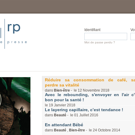
Identifiant
Vo
Mot de passe perdu ?
Réduire sa consommation de café, s
perdre sa vitalité
dans
Bien-être
- le
12
Novembre
2018
Avec le rebounding, s'envoyer en l'air c'
bon pour la santé !
le
19
Janvier
2018
Le layering capillaire, c’est tendance !
dans
Beauté
- le
01
Juillet
2016
En attendant Bébé
dans
Beauté
,
Bien-être
- le
24
Octobre
2014