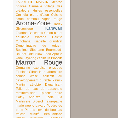
LAFAYETTE MAISON
Menthe
poivrée
Cannelle
Village des
créateurs
Huiles essentielles
Omindia
pierre d'alun
Cuisine
scrub bambou
Vigne rouge
Aroma-Zone
Index
Karawan
Glycémique
Fluorine
Baccharis
Coton bio et
équitable
Warana
Calcite
Yunohana
isabelle grandval
Denominaçao de origem
Sublime
Stéphane Bourmaud-
Baudet
Foie
Slow Food
Apatite
verte
Layering capillaire
Biocoiff'
Marron Rouge
Cornaline
exercice physique
Eliminer
Citron
Inde
laboratoire
combe d'ase
collectif du
développement durable
Patrick
Martini
aérobie
Dynamisant
Toile de sac de parachute
reminéralisant
Epinette noire
Cathy Abruzzo
Ecole La
Martinière Diderot
naturopathe
marie noelle bayard
Poudre de
perle
Pierres
seve de bouleau
fraîche
vitalité
Beautanicae