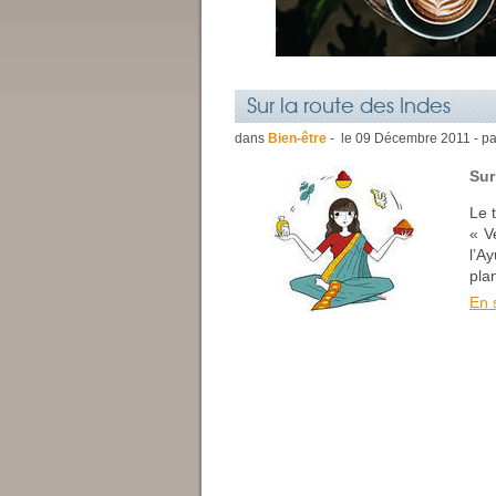
Sur la route des Indes
dans
Bien-être
- le
09
Décembre
2011 - p
Sur
Le 
« V
l’A
plan
En 