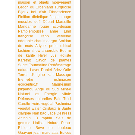
maison et objets
mouvement
Ledon du Groënland
Turquoise
Bijoux
bol d'air
Ethnoscience
Finition
diététique
Jaspe rouge
muscles
sio2
Départ
Marseille
Mandarine rouge
Eco-design
Pamplemousse
anne Lind
françoise rapp
Verveine
odorante
chaulmoorgra
Amidon
de maïs
A-typik
prele
ethical
fashion show
anaérobie
Beurre
de karité
Hiver
Jus
Holiste
Karethic
Savon de plantes
Sucre
Tourmaline
Redémarrage
naturo
Laver
Daniel Briez
Ortie
Terres d'origine
kart
Massage
Bien-être
Echinacée
ecocentric.fr
Magnésium
pikpanou
Ange du Sud
Mint-e
Naturel
os
Energie vitale
Défenses naturelles
Bain
Tulsi
Carotte
Ivoire végétal
Pashmina
vegetal water
Cristaux & Santé
clairjoie
Nan bao
Jade
Destress
Antonin .B
raphia
Sels de
gemme
Holiste Nature
Peau-
Ethique
Sève de bouleau
Guayapi
jean marc attia
Epices