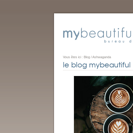
Vous êtes ici :
Blog
/
Ashwaganda
le blog mybeautiful