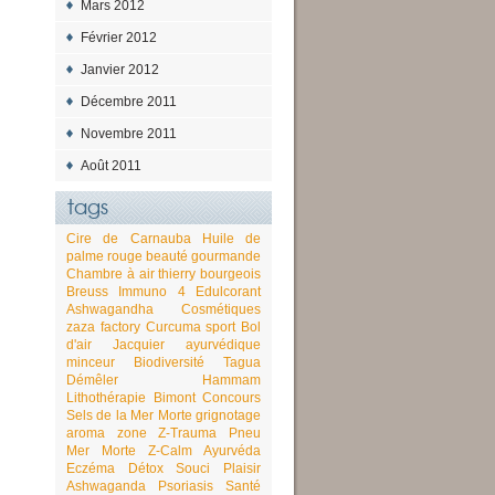
Mars 2012
Février 2012
Janvier 2012
Décembre 2011
Novembre 2011
Août 2011
tags
Cire de Carnauba
Huile de
palme rouge
beauté gourmande
Chambre à air
thierry bourgeois
Breuss
Immuno 4
Edulcorant
Ashwagandha
Cosmétiques
zaza factory
Curcuma
sport
Bol
d'air Jacquier
ayurvédique
minceur
Biodiversité
Tagua
Démêler
Hammam
Lithothérapie
Bimont
Concours
Sels de la Mer Morte
grignotage
aroma zone
Z-Trauma
Pneu
Mer Morte
Z-Calm
Ayurvéda
Eczéma
Détox
Souci
Plaisir
Ashwaganda
Psoriasis
Santé