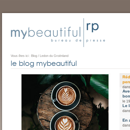
Vous êtes ici :
Blog
/
Ledon du Groënland
le blog mybeautiful
Réd
perd
dan
Ave
bon
le
1
Le l
dan
En 
dan