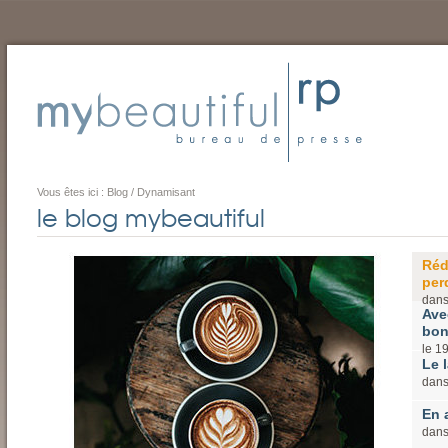
Vous êtes ici :
Blog
/
Dynamisant
le blog mybeautiful
Réd
perd
dan
Ave
bon
le
1
Le l
dan
En 
dan