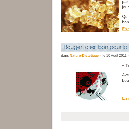
par
jou
Qui
bon
En 
Bouger, c'est bon pour la 
dans
Naturo-Diététique
- le
10
Août
2011 -
« T
Ave
bou
En 