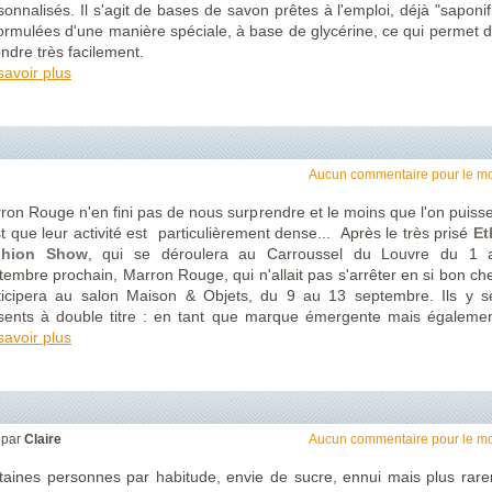
sonnalisés. Il s'agit de bases de savon prêtes à l'emploi, déjà "saponif
formulées d'une manière spéciale, à base de glycérine, ce qui permet d
ondre très facilement.
savoir plus
s la famille des savons "Melt & Pour", je demande... le curcuma & c
 !
Aucun commentaire pour le m
ron Rouge n'en fini pas de nous surprendre et le moins que l'on puisse
st que leur activité est particulièrement dense... Après le très prisé
Et
shion Show
, qui se déroulera au Carroussel du Louvre du 1 
tembre prochain, Marron Rouge, qui n'allait pas s'arrêter en si bon ch
ticipera au salon Maison & Objets, du 9 au 13 septembre. Ils y s
sents à double titre : en tant que marque émergente mais égaleme
t que nouveau membre du Collectif du Développement Durable.
savoir plus
 par
Claire
Aucun commentaire pour le m
taines personnes par habitude, envie de sucre, ennui mais plus rar