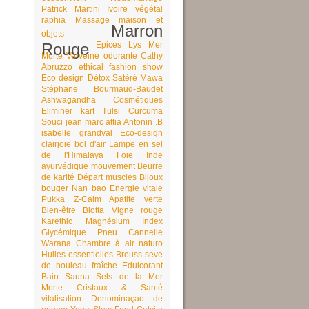
Patrick Martini
Ivoire végétal
raphia
Massage
maison et
Marron
objets
Rouge
Epices
Lys
Mer
Morte
Verveine odorante
Cathy
Abruzzo
ethical fashion show
Eco design
Détox
Satéré Mawa
Stéphane Bourmaud-Baudet
Ashwagandha
Cosmétiques
Eliminer
kart
Tulsi
Curcuma
Souci
jean marc attia
Antonin .B
isabelle grandval
Eco-design
clairjoie
bol d'air
Lampe en sel
de l'Himalaya
Foie
Inde
ayurvédique
mouvement
Beurre
de karité
Départ
muscles
Bijoux
bouger
Nan bao
Energie vitale
Pukka
Z-Calm
Apatite verte
Bien-être
Biotta
Vigne rouge
Karethic
Magnésium
Index
Glycémique
Pneu
Cannelle
Warana
Chambre à air
naturo
Huiles essentielles
Breuss
seve
de bouleau fraîche
Edulcorant
Bain
Sauna
Sels de la Mer
Morte
Cristaux & Santé
vitalisation
Denominaçao de