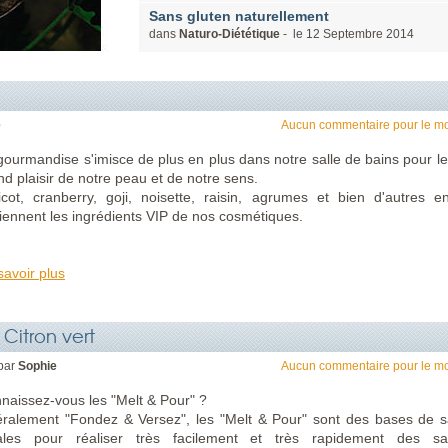
Sans gluten naturellement
dans
Naturo-Diététique
- le
12
Septembre
2014
e
Aucun commentaire pour le m
gourmandise s'imisce de plus en plus dans notre salle de bains pour le
nd plaisir de notre peau et de notre sens.
icot, cranberry, goji, noisette, raisin, agrumes et bien d'autres e
iennent les ingrédients VIP de nos cosmétiques.
savoir plus
Citron vert
par
Sophie
Aucun commentaire pour le m
naissez-vous les "Melt & Pour" ?
téralement "Fondez & Versez", les "Melt & Pour" sont des bases de 
ales pour réaliser très facilement et très rapidement des s