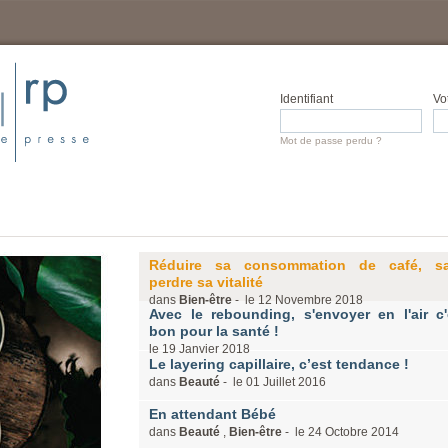
Identifiant
Vo
Mot de passe perdu ?
Réduire sa consommation de café, s
perdre sa vitalité
dans
Bien-être
- le
12
Novembre
2018
Avec le rebounding, s'envoyer en l'air c'
bon pour la santé !
le
19
Janvier
2018
Le layering capillaire, c’est tendance !
dans
Beauté
- le
01
Juillet
2016
En attendant Bébé
dans
Beauté
,
Bien-être
- le
24
Octobre
2014