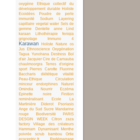
oxygène
Ethique
collectif du
développement durable
Holiste
Ecoidées
Poudre de perle
immunité
Sodium
Layering
capillaire
vegetal water
Sels de
gemme
Dentelle
anne Lind
karaan
Lithothérapie
feniqia
grignotage
Immuno 4
Karawan
Holiste Nature
os
Jus
Ethnoscience
Oxygénation
Tagua
Yunohana
Destress
Bol
d'air Jacquier
Cire de Carnauba
chaulmoorgra
Terres d'origine
sport
Pierres
Carotte
Fluorine
Baccharis
diététique
vitalité
Peau-Ethique
Circulation
minceur
endorphines
Naturel
Omindia
Nourrir
Eczéma
Epinette noire
Finition
reminéralisant
Ecole La
Martinière Diderot
Psoriasis
Ange du Sud
Sucre
Mandarine
rouge
Biodiversité
PARIS
DESGIN WEEK
Citron
zaza
factory
Village des créateurs
Hammam
Dynamisant
Menthe
poivrée
scrub bambou
Ortie
ecocentric.fr
Redémarrage