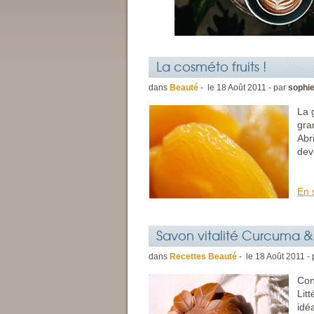
La cosméto fruits !
dans
Beauté
- le
18
Août
2011 - par
sophi
La 
gra
Abr
dev
En 
Savon vitalité Curcuma & 
dans
Recettes Beauté
- le
18
Août
2011 - 
Con
Lit
idé