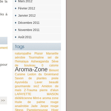
de la
Mars 2012
Février 2012
cks à
Janvier 2012
Décembre 2011
Novembre 2011
Août 2011
tags
oment
naturopathe
Plaisir
Marseille
aérobie
Tourmaline
sel de
l'himalaya
Ashwaganda
Sève
 pour
de bouleau
0 calorie
Aroma-Zone
Bimont
Cuisine
Ledon du Groënland
Savon de plantes
prele
Ayurvéda
Laver
beauté
gourmande
sio2
Amidon de
maïs
Z-Trauma
pierre d'alun
LAFAYETTE MAISON
diététicienne
Mint-e
aroma zone
e >>
Huile de palme rouge
anaérobie
Jade
Jaspe rouge
Stress
Pamplemousse
Hiver