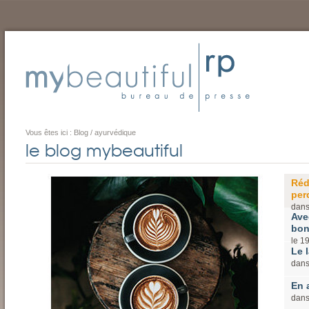
Vous êtes ici :
Blog
/
ayurvédique
le blog mybeautiful
Réd
perd
dan
Ave
bon
le
1
Le l
dan
En 
dan