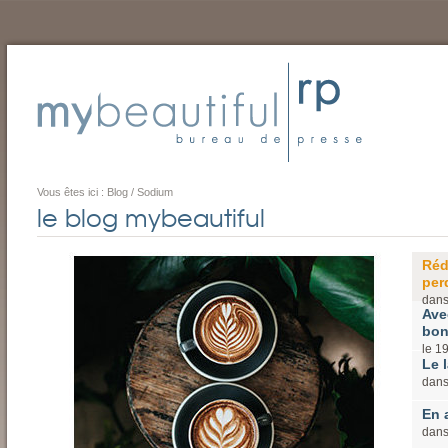
Vous êtes ici :
Blog
/
Sodium
le blog mybeautiful
Réd
perd
dan
Ave
bon
le
1
Le l
dan
En 
dan